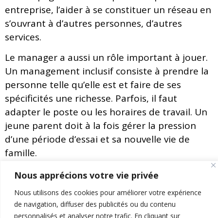
entreprise, l’aider à se constituer un réseau en
s’ouvrant à d’autres personnes, d’autres
services.
Le manager a aussi un rôle important à jouer.
Un management inclusif consiste à prendre la
personne telle qu’elle est et faire de ses
spécificités une richesse. Parfois, il faut
adapter le poste ou les horaires de travail. Un
jeune parent doit à la fois gérer la pression
d’une période d’essai et sa nouvelle vie de
famille.
Retrouvez l’entièreté de l’article du magazine Tribune
Nous apprécions votre vie privée
Verte aux pages 16 et 17 :
https://www.calameo.com/read/004928698100e860697c8
Nous utilisons des cookies pour améliorer votre expérience
trackersource=library
de navigation, diffuser des publicités ou du contenu
personnalisés et analyser notre trafic. En cliquant sur